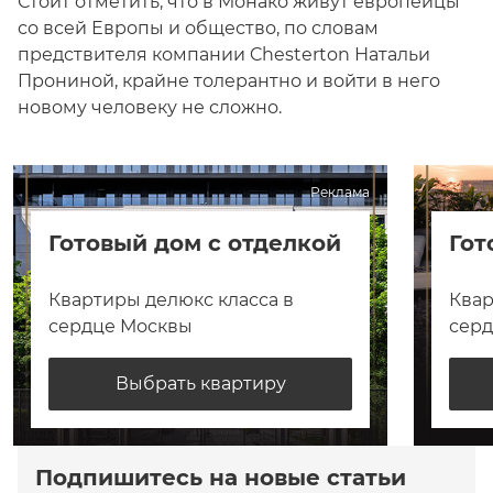
Стоит отметить, что в Монако живут европейцы
со всей Европы и общество, по словам
предствителя компании Chesterton Натальи
Прониной, крайне толерантно и войти в него
новому человеку не сложно.
Реклама
Готовый дом с отделкой
Гот
Квартиры делюкс класса в
Квар
сердце Москвы
сер
Выбрать квартиру
Подпишитесь на новые статьи