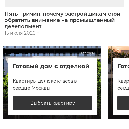
Пять причин, почему застройщикам стоит
обратить внимание на промышленный
девелопмент
15 июля 2026 г.
Реклама
Готовый дом с отделкой
Гот
Квартиры делюкс класса в
Квар
сердце Москвы
сер
Выбрать квартиру