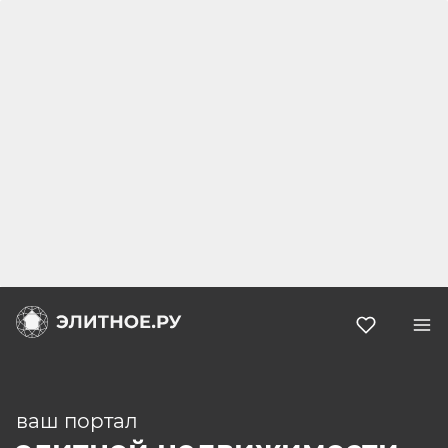
Избранн
Портал
элитной
ваш портал