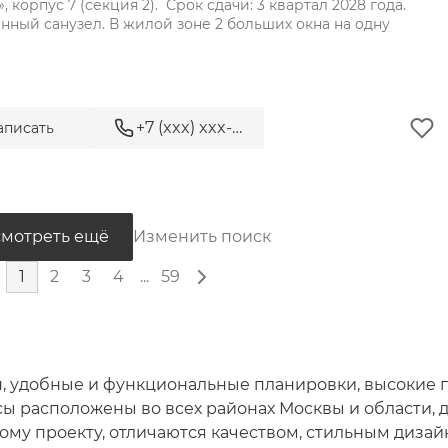
, корпус 7 (секция 2).  Срок сдачи: 3 квартал 2028 года.

1 совмещенный санузел. В жилой зоне 2 больших окна на одну 
+7 (xxx) xxx-xx-xx
аписать
мотреть ещё
Изменить поиск
1
2
3
4
...
59
, удобные и функциональные планировки, высокие 
ы расположены во всех районах Москвы и области, 
ому проекту, отличаются качеством, стильным дизай