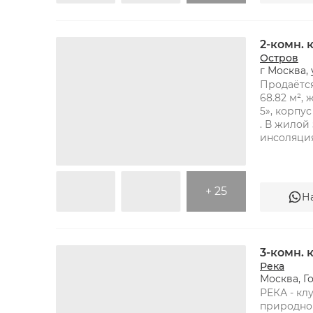
2-комн.
Остров
г Москва,
Продаётся
68.82 м², 
5», корпус
. В жилой
инсоляция
ОС
+ 25
Н
3-комн.
Река
РЕКА - кл
природног