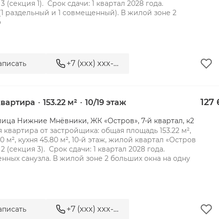
 3 (секция 1).  Срок сдачи: 1 квартал 2028 года.

 (1 раздельный и 1 совмещенный). В жилой зоне 2 
о
+7 (xxx) xxx-xx-xx
аписать
127 
 квартира
153.22 м²
10/19 этаж
лица Нижние Мнёвники, ЖК «Остров», 7-й квартал, к2
 квартира от застройщика: общая площадь 153.22 м², 
0 м², кухня 45.80 м², 10-й этаж, жилой квартал «Остров 
 2 (секция 3).  Срок сдачи: 1 квартал 2028 года.

нных санузла. В жилой зоне 2 больших окна на одну 
+7 (xxx) xxx-xx-xx
аписать