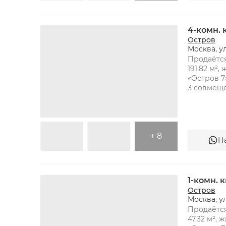
4-комн.
Остров
Москва, у
Продаётся
191.82 м²,
«Остров 7»
3 совмеще
+ 8
Н
1-комн. 
Остров
Москва, у
Продаётся
47.32 м², 