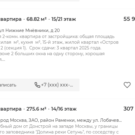
55 
 квартира
68.82 м²
15/21 этаж
 ул Нижние Мнёвники, д 20
 2-комн. квартира от застройщика: общая площадь 
жилая  м², кухня  м², 15-й этаж, жилой квартал «Остров 
 2 (секция 1).  Срок сдачи: 3 квартал 2025 года.

 зоне 2 больших окна на одну сторону, хорошая 
.

+7 (xxx) xxx-xx-xx
аписать
307
 квартира
275.6 м²
14/16 этаж
Москва, Город Москва, ЗАО, район Раменки, между ул. Лобачевского и платформой «Матвеевское», 3-я очередь, квартал 10, к. 3
убный дом от Донстрой на западе Москвы, у границы 
о заповедника "Долина реки Сетунь", по соседству с 