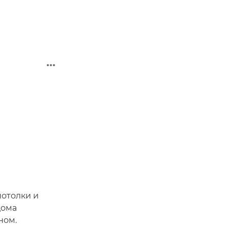
потолки и
дома
ном.