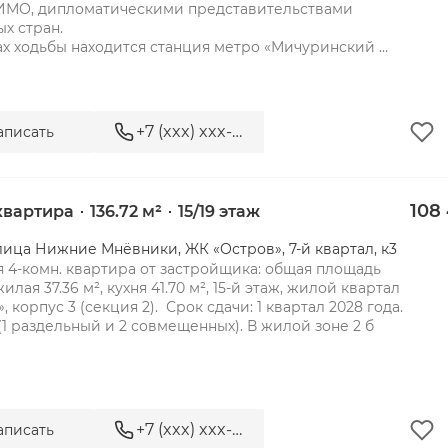
ИМО, дипломатическими представительствами 
 стран. 

ах ходьбы находится станция метро «Мичуринский 
+7 (xxx) xxx-xx-xx
аписать
108
 квартира
136.72 м²
15/19 этаж
лица Нижние Мнёвники, ЖК «Остров», 7-й квартал, к3
 4-комн. квартира от застройщика: общая площадь 
 жилая 37.36 м², кухня 41.70 м², 15-й этаж, жилой квартал 
, корпус 3 (секция 2).  Срок сдачи: 1 квартал 2028 года.

 (1 раздельный и 2 совмещенных). В жилой зоне 2 б
+7 (xxx) xxx-xx-xx
аписать