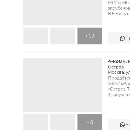
МГУ и МГ
зарубежных
В 5 минут
проспе
+ 22
Н
4-комн.
Остров
Москва, у
Продаётся
136.72 м²,
«Остров 7»
3 санузла
+ 8
Н