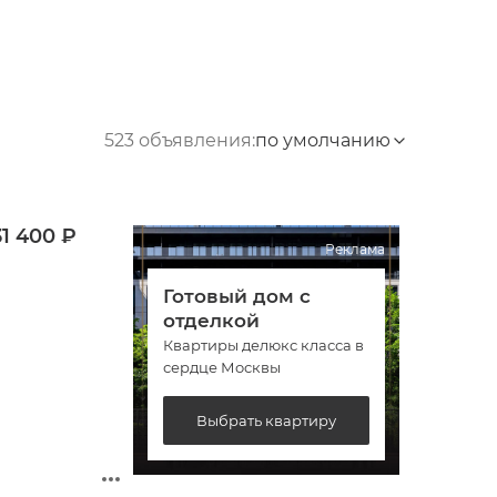
523 объявления:
по умолчанию
31 400 ₽
Реклама
Готовый дом с
Гото
отделкой
отде
Квартиры делюкс класса в
Кварт
сердце Москвы
сердц
Выбрать квартиру
В