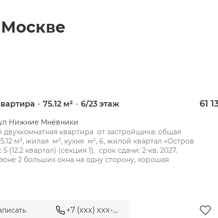
в
Москве
61 1
 квартира
75.12 м²
6/23 этаж
, ул Нижние Мнёвники
 двухкомнатная квартира  от застройщика: общая 
.12 м², жилая  м², кухня  м², 6, жилой квартал «Остров 
 5 (12.2 квартал) (секция 1).  срок сдачи: 2-кв. 2027.

 зоне 2 больших окна на одну сторону, хорошая 
+7 (xxx) xxx-xx-xx
аписать