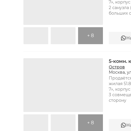
7», корпус
2 санузла
больших 
+ 8
Н
5-комн.
Остров
Москва, у
Продаётся
жилая 51.8
7», корпус
3 совмеще
сторону
+ 8
Н