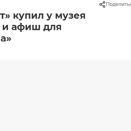
Поделить
т» купил у музея
 и афиш для
ма»