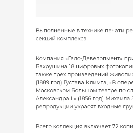
Выполненные в технике печати ре
секций комплекса
Компания «Галс-Девелопмент» прио
Бахрушина 18 цифровых фотокопий
также трех произведений живописи
(1889 год) Густава Климта, «В опер
Московском Большом театре по с
Александра II» (1856 год) Михаил
репродукции украсят входные гр
Всего коллекция включает 72 ко