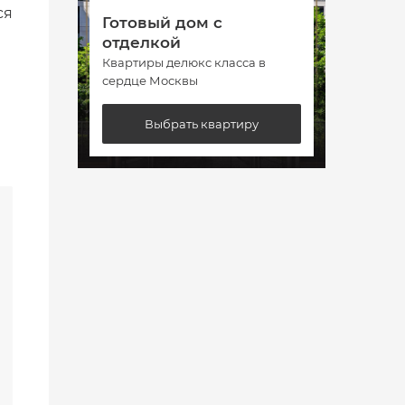
ся
Готовый дом с
Гото
отделкой
отде
Квартиры делюкс класса в
Кварт
сердце Москвы
сердц
Выбрать квартиру