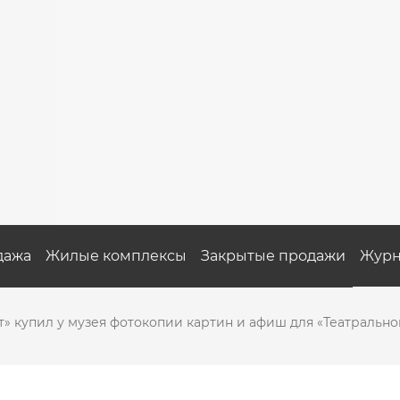
дажа
Жилые комплексы
Закрытые продажи
Журн
» купил у музея фотокопии картин и афиш для «Театрально