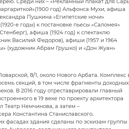
лерею. Среди них – «Рекламный плакат для Сар
маргариткой»(1900 год) Альфонса Мухи, афиша
Александра Пушкина «Египетские ночи»
1920-е годы) к постановке пьесы «Саломея»
Стенберг), афиша (1924 год) к спектаклю
ник Василий Федоров), афиши (1957 и 1964
ы» (художник Абрам Грушко) и «Дон Жуан»
оварской, 8/1, около Нового Арбата. Комплекс 
осемь секций, в том числе фрагменты доходных
веков. В 2016 году отреставрировали главный
строенного в 19 веке по проекту архитектора
л Театр Немчинова, а затем –
ера Константина Станиславского.
х фасадах здания сделаны по эскизам группы