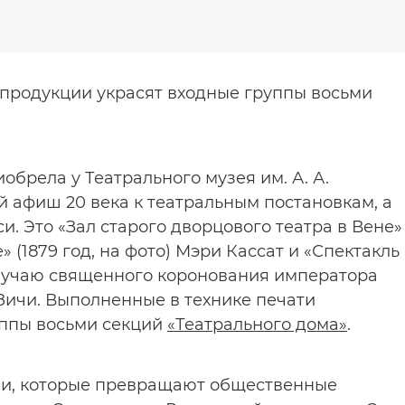
продукции украсят входные группы восьми
брела у Театрального музея им. А. А.
 афиш 20 века к театральным постановкам, а
. Это «Зал старого дворцового театра в Вене»
е» (1879 год, на фото) Мэри Кассат и «Спектакль
лучаю священного коронования императора
а Зичи. Выполненные в технике печати
уппы восьми секций
«Театрального дома»
.
пии, которые превращают общественные