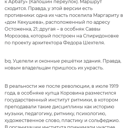
к Арбату» (Калошин переулок). Маршрут
сходится. Правда, у этой версии есть
противники: одна их часть поселила Маргариту в
«дом Кекушева», расположенный по адресу
Остоженка, 21; другая – в особняк Саввы
Морозова, который построен на Спиридоновке
по проекту архитектора Федора Шехтеля.
bq. Уцелели и оконные решётки здания. Правда,
новым владельцам пришлось их украсть.
В реальности же после революции, в июле 1919
года, в особняке купца Коровина разместился
государственный институт ритмики, в котором
преподавали такие дисциплины как историю
музыки, педагогику, ритмику, психологию,
художественное слово, пластику и сольфеджио.
В организации института принимали участие