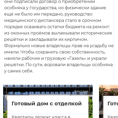
они подписали договор о приобретении
особняка у государства, но физически здание
ещё не было им передано, руководство
медицинского диспансера стало в срочном
порядке осваивать остатки бюджета на ремонт:
из оконных проёмов выламывали исторические
решётки и закладывали их кирпичом.
Формально новые владельцы прав на усадьбу не
имели. Чтобы сохранить свою собственность,
наняли рабочих и грузовую «Газель» и украли
решётки. По сути, воровали владельцы особняка
у самих себя.
Реклама
Готовый дом с отделкой
Гот
Квартиры делюкс класса в
Квар