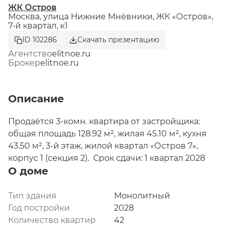
ЖК Остров
Москва, улица Нижние Мнёвники, ЖК «Остров»,
7-й квартал, к1
ID 102286
Скачать презентацию
Агентство
elitnoe.ru
Брокер
elitnoe.ru
Описание
Продаётся 3-комн. квартира от застройщика: 
общая площадь 128.92 м², жилая 45.10 м², кухня 
43.50 м², 3-й этаж, жилой квартал «Остров 7», 
корпус 1 (секция 2).  Срок сдачи: 1 квартал 2028 
О доме
года.

3 совмещенных санузла. В жилой зоне 2 больших 
окна на одну сторону, хорошая инсоляция.

Тип здания
Монолитный
Год постройки
2028
ОСТРОВ.7 - семь корпусов премиум- и бизнес-
Количество квартир
42