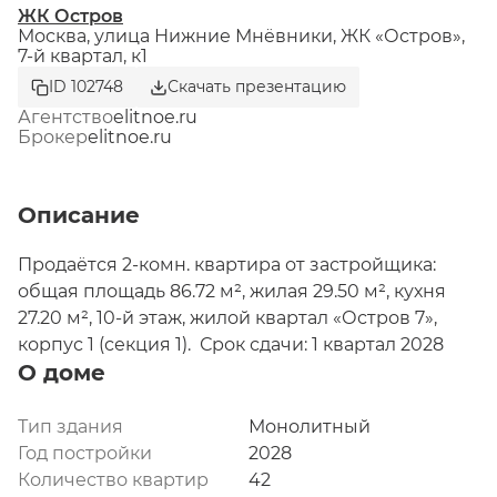
ЖК Остров
Москва, улица Нижние Мнёвники, ЖК «Остров»,
7-й квартал, к1
ID 102748
Скачать презентацию
Агентство
elitnoe.ru
Брокер
elitnoe.ru
Описание
Продаётся 2-комн. квартира от застройщика: 
общая площадь 86.72 м², жилая 29.50 м², кухня 
27.20 м², 10-й этаж, жилой квартал «Остров 7», 
корпус 1 (секция 1).  Срок сдачи: 1 квартал 2028 
О доме
года.

2 совмещенных санузла. В жилой зоне 2 больших 
окна на одну сторону, хорошая инсоляция.

Тип здания
Монолитный
Год постройки
2028
ОСТРОВ.7 - семь корпусов премиум- и бизнес-
Количество квартир
42