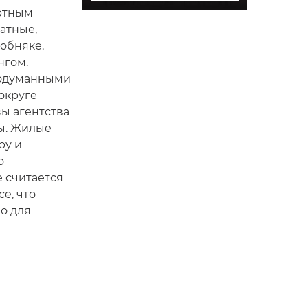
ортным
атные,
обняке.
нгом.
родуманными
округе
зы агентства
ы. Жилые
ру и
о
е считается
е, что
о для