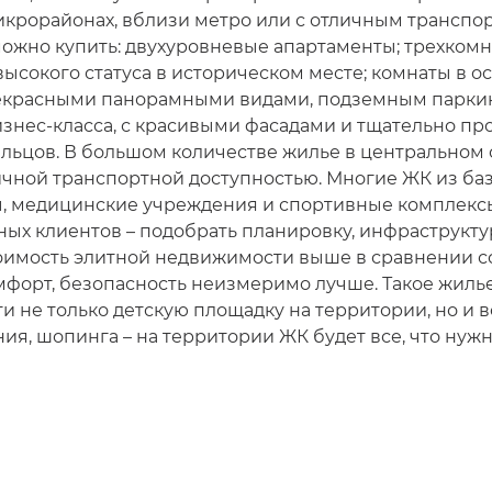
икрорайонах, вблизи метро или с отличным трансп
ожно купить: двухуровневые апартаменты; трехкомн
сокого статуса в историческом месте; комнаты в ос
рекрасными панорамными видами, подземным парки
изнес-класса, с красивыми фасадами и тщательно п
льцов. В большом количестве жилье в центральном 
личной транспортной доступностью. Многие ЖК из ба
ы, медицинские учреждения и спортивные комплекс
ных клиентов – подобрать планировку, инфраструкту
тоимость элитной недвижимости выше в сравнении с
омфорт, безопасность неизмеримо лучше. Такое жиль
 не только детскую площадку на территории, но и вс
ия, шопинга – на территории ЖК будет все, что нужн