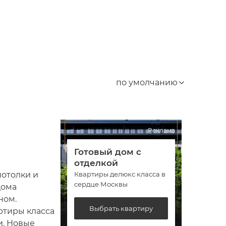
по умолчанию
Реклама
Готовый дом с
Гото
отделкой
отде
потолки и
Квартиры делюкс класса в
Кварт
сердце Москвы
сердц
дома
ном.
Выбрать квартиру
В
ртиры класса
и. Новые