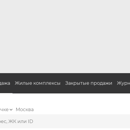
дажа
Жилые комплексы
Закрытые продажи
Журн
ичке
Москва