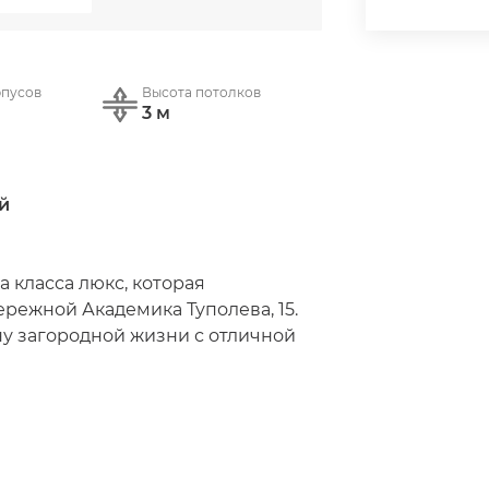
рпусов
Высота потолков
3 м
̆
 класса люкс, которая 
режной Академика Туполева, 15. 
у загородной жизни с отличной 
является лидером на столичном 
ается каждая деталь, чтобы 
овали эстетическим 