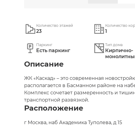
Количество этажей
Количество ко
23
1
Паркинг
Тип дома
Есть паркинг
Кирпично-
монолитныи
Описание
ЖК «Каскад» – это современная новостройка
располагается в Басманном районе на набе
Комплекс сочетает размеренность и тишин
транспортной развязкой.
Расположение
Компания-застройщик «Пересвет-Инвест» 
рынке недвижимости, поэтому здесь учитыв
г Москва, наб Академика Туполева, д 15
новостройки Москвы полностью соответств