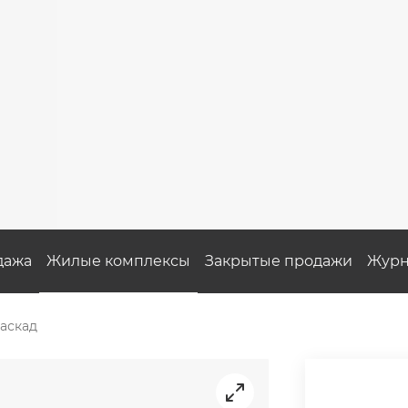
дажа
Жилые комплексы
Закрытые продажи
Журн
аскад