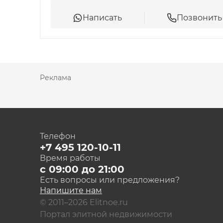
расстоянии 300 метров протекает река Яуза
Написать
Позвонить
всей семьей. До ближайшей станции метро «
расстоянии 500 метров расположен МГТУ им
ресторанный комплекс «Андерсон». Поблизо
банки, больница, школа.
Реклама
Телефон
+7 495 120-10-11
Время работы
с 09:00 до 21:00
Есть вопросы или предложения?
Напишите нам
© 2011–2026 Elitnoe.ru
Портал элитной недвижимости