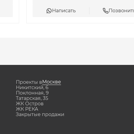
. Это отличное место для отдыха 
Написать
Позвонит
Курская» всего 1 км. На 
. Николая Баумана, а также 
сти есть торговые центры, 
Москве
Проекты в
Никитский, 6
Поклонная, 9
Татарская, 35
ЖК Остров
ЖК РЕКА
Закрытые продажи