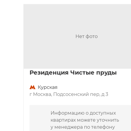
бесшумные скоростные лифты;
система фильтрации воды и глубокой очи
система климат-контроля.
По всей территории комплекса и внутри зд
Нет фото
круглосуточная система безопасности. Пок
комплексе «Каскад» – возможность прожива
Инфраструктура и окруже
Резиденция Чистые пруды
Территория элитного комплекса круглосуто
Курская
большой площадью – два гектара. Внутри д
г Москва, Подсосенский пер, д 3
спортивные площадки, прогулочные зоны. Т
банков, магазины.
Информацию о доступных
В Бассманном районе сосредоточена прес
квартирах можете уточнить
поэтому хорошо продумана и развита окру
у менеджера по телефону
минутах ходьбы от ЖК «Каскад» расположен 