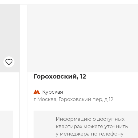
стки воздуха;
ания организована 
упка или аренда квартир в жилом 
ть в благополучном районе с 
ние
Гороховский, 12
чно охраняется и отличается 
Курская
вора расположены детские и 
г Москва, Гороховский пер, д 12
акже есть аптеки, отделения 
Информацию о доступных
тижная недвижимость Москвы, 
квартирах можете уточнить
жающая инфраструктура. В пяти 
у менеджера по телефону
Лефортовский парк, от него на 