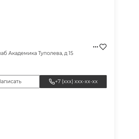
наб Академика Туполева, д 15
Нашли идеальный вариант?
аписать
+7 (xxx) xxx-xx-xx
Подскажем лучшие условия сделки
Забронировать просмотр