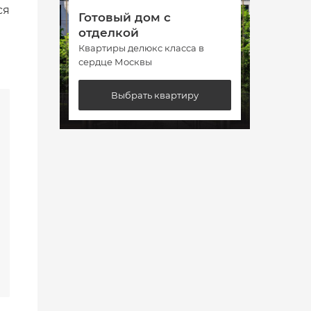
ся
Готовый дом с
Гото
отделкой
отде
Квартиры делюкс класса в
Кварт
сердце Москвы
сердц
Выбрать квартиру