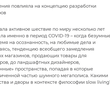
ения повлияла на концепцию разработки
ров
чала активное шествие по миру несколько лет
ала именно в период COVID-19 – когда безумны
емя на осознанность, на любимые дела и
ваясь, тенденцию всеобщего замедления
ых магазинов, продающих товары для
ров, до ландшафтных дизайнеров,
ные» пространства, попадая в которые
зличенной частью шумного мегаполиса. Какими
ва и дворы в контексте философии slow living