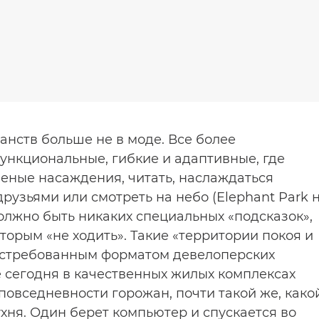
нств больше не в моде. Все более
нкциональные, гибкие и адаптивные, где
леные насаждения, читать, наслаждаться
узьями или смотреть на небо (Elephant Park 
олжно быть никаких специальных «подсказок»,
оторым «не ходить». Такие «территории покоя и
остребованным форматом девелоперских
 сегодня в качественных жилых комплексах
повседневности горожан, почти такой же, како
ухня. Один берет компьютер и спускается во