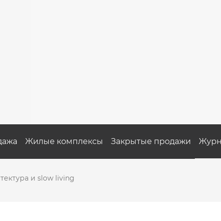
дажа
Жилые комплексы
Закрытые продажи
Журн
ектура и slow living