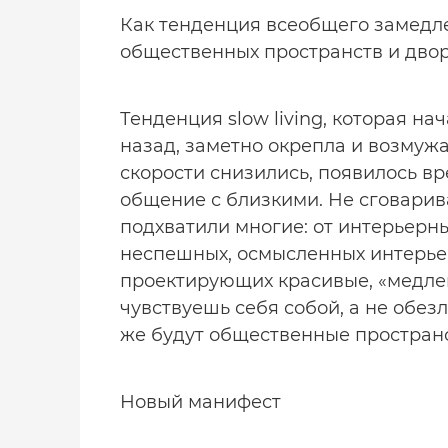
Как тенденция всеобщего замедл
общественных пространств и дво
Тенденция slow living, которая на
назад, заметно окрепла и возмуж
скорости снизились, появилось вр
общение с близкими. Не сговари
подхватили многие: от интерьерн
неспешных, осмысленных интерье
проектирующих красивые, «медлен
чувствуешь себя собой, а не обе
же будут общественные пространст
Новый манифест