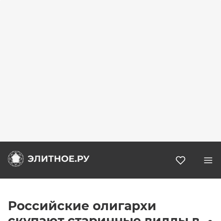
Избранн
Российские олигархи
cкупают старинные виллы в