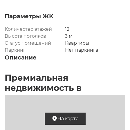
Параметры ЖК
Количество этажей
12
Высота потолков
3 м
Статус помещений
Квартиры
Паркинг
Нет паркинга
Описание
Премиальная 
недвижимость в 
Раменках
На карте
Жилой комплекс Река – это один из вариантов 
малоэтажной застройки Москвы. Проект 