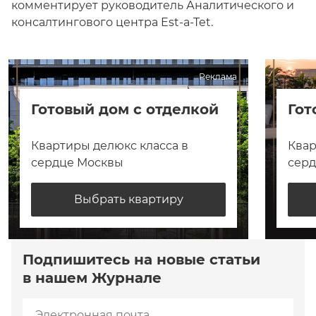
комментирует руководитель Аналитического и
консалтингового центра Est-a-Tet.
Реклама
Готовый дом с отделкой
Гот
Квартиры делюкс класса в
Квар
сердце Москвы
сер
Выбрать квартиру
Подпишитесь на новые статьи
в нашем Журнале