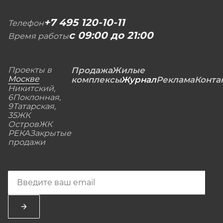
+7 495 120-10-11
Телефон
с 09:00 до 21:00
Время работы
Проекты в
Продажа
Жилые
Москве
комплексы
Журнал
Реклама
Конта
Никитский,
6
Поклонная,
9
Татарская,
35
ЖК
Остров
ЖК
РЕКА
Закрытые
продажи