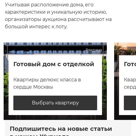
Учитывая расположение дома, его
характеристики и уникальную историю,
организаторы аукциона рассчитывают на
большой интерес к лоту.
Реклама
Готовый дом с отделкой
Гот
Квартиры делюкс класса в
Квар
сердце Москвы
сер
Выбрать квартиру
Подпишитесь на новые статьи