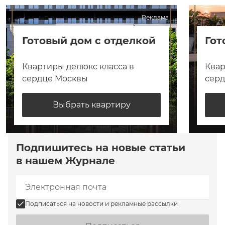
Реклама
Готовый дом с отделкой
Гот
Квартиры делюкс класса в
Квар
сердце Москвы
сер
Выбрать квартиру
Подпишитесь на новые статьи
в нашем Журнале
Подписаться на новости и рекламные рассылки