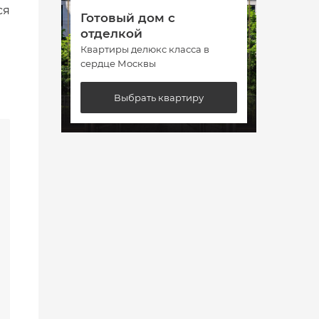
ся
Готовый дом с
Гото
отделкой
отде
Квартиры делюкс класса в
Кварт
сердце Москвы
сердц
Выбрать квартиру