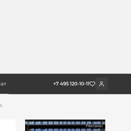
ал
+7 495 120-10-11
Избранное
Войти
3%
Реклама