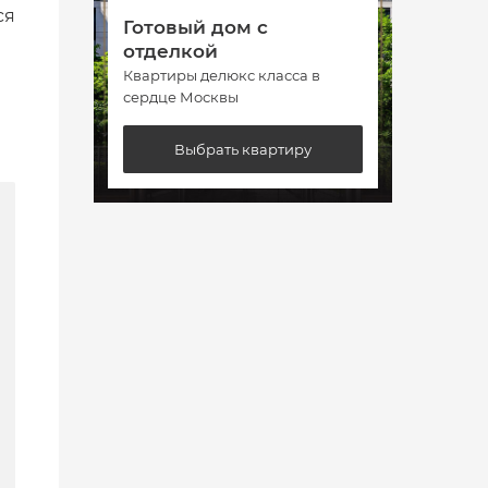
ся
Готовый дом с
Гото
отделкой
отде
Квартиры делюкс класса в
Кварт
сердце Москвы
сердц
Выбрать квартиру