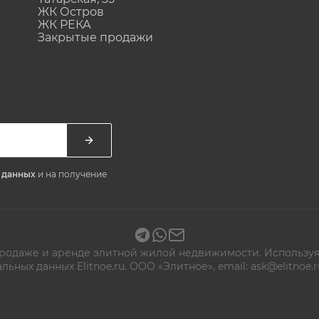
ЖК Остров
ЖК РЕКА
Закрытые продажи
х данных
и на получение
 продаже и аренде элитной жилой недвижимости. Используя
альных данных
Elitnoe.ru. ООО «Элитное», email: ask@elitn