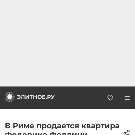
Избранн
В Риме продается квартира
Федерико Феллини