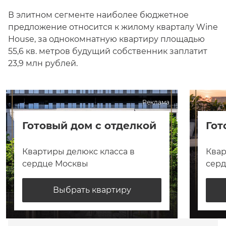
В элитном сегменте наиболее бюджетное
предложение относится к жилому кварталу Wine
House, за однокомнатную квартиру площадью
55,6 кв. метров будущий собственник заплатит
23,9 млн рублей.
Реклама
Готовый дом с отделкой
Гот
Квартиры делюкс класса в
Квар
сердце Москвы
сер
Выбрать квартиру