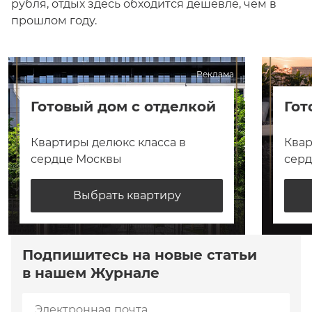
рубля, отдых здесь обходится дешевле, чем в
прошлом году.
Реклама
Готовый дом с отделкой
Гот
Квартиры делюкс класса в
Квар
сердце Москвы
сер
Выбрать квартиру
Подпишитесь на новые статьи
в нашем Журнале