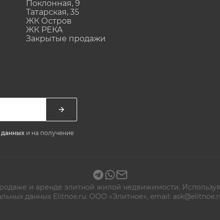
Поклонная, 9
Татарская, 35
ЖК Остров
ЖК РЕКА
Закрытые продажи
х данных
и на получение
 продаже и аренде элитной жилой недвижимости. Используя
альных данных
Elitnoe.ru. ООО «Элитное», email: ask@elitn