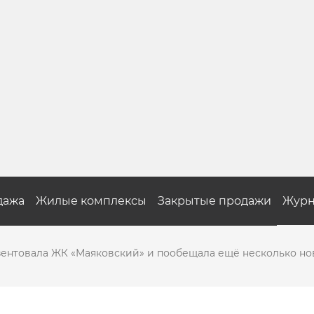
дажа
Жилые комплексы
Закрытые продажи
Журн
ентовала ЖК «Маяковский» и пообещала ещё несколько но