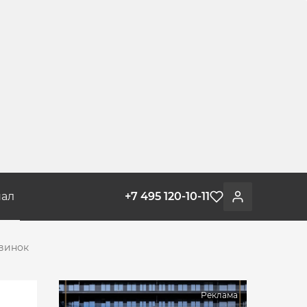
ал
+7 495 120-10-11
Избранное
Войти
винок
Реклама