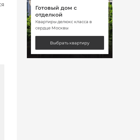
ся
Готовый дом с
Гото
отделкой
отде
Квартиры делюкс класса в
Кварт
сердце Москвы
сердц
Выбрать квартиру