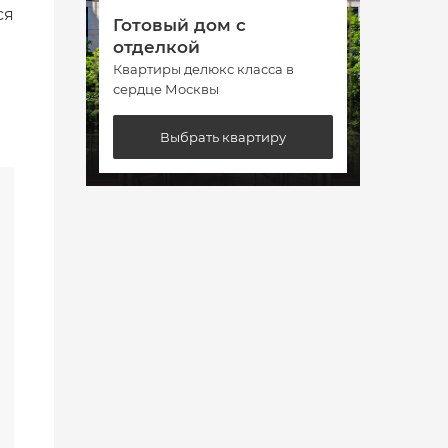
ся
Готовый дом с
Гото
отделкой
отде
Квартиры делюкс класса в
Кварт
сердце Москвы
сердц
Выбрать квартиру