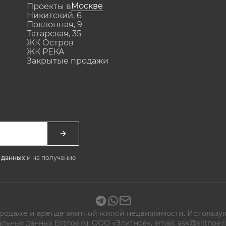
Москве
Проекты в
Никитский, 6
Поклонная, 9
Татарская, 35
ЖК Остров
ЖК РЕКА
Закрытые продажи
х данных
и на получение
 продаже и аренде элитной жилой недвижимости. Используя
альных данных
Elitnoe.ru. ООО «Элитное», email: ask@elitn