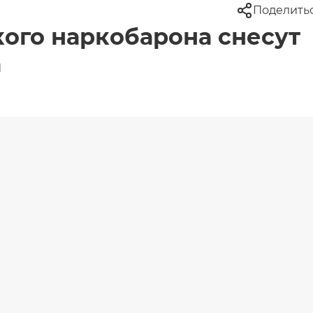
Поделить
ого наркобарона снесут
а