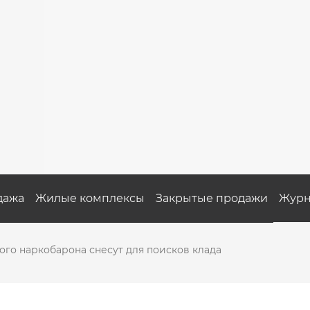
дажа
Жилые комплексы
Закрытые продажи
Журн
го наркобарона снесут для поисков клада