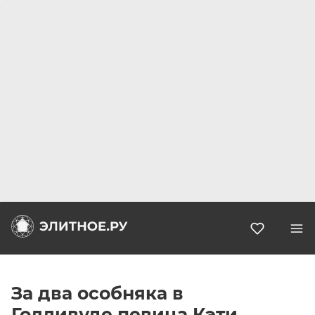
Избранн
За два особняка в
Голливуде певица Кэти