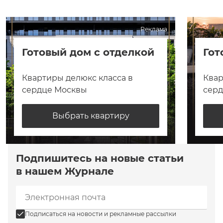
Реклама
Готовый дом с отделкой
Гот
Квартиры делюкс класса в
Квар
сердце Москвы
сер
Выбрать квартиру
Подпишитесь на новые статьи
в нашем Журнале
Подписаться на новости и рекламные рассылки