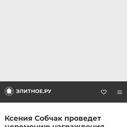
Избранн
Ксения Собчак проведет
церемонию награждения