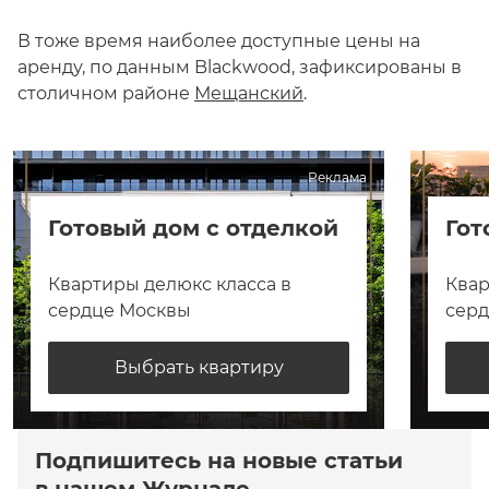
В тоже время наиболее доступные цены на
аренду, по данным Blackwood, зафиксированы в
столичном районе
Мещанский
.
Реклама
Готовый дом с отделкой
Гот
Квартиры делюкс класса в
Квар
сердце Москвы
сер
Выбрать квартиру
Подпишитесь на новые статьи
в нашем Журнале