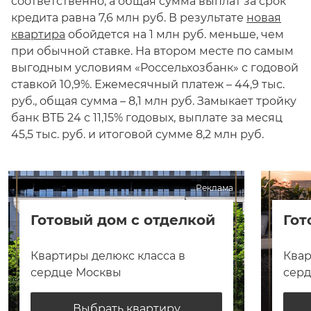
соответственно, а общая сумма выплат за срок
кредита равна 7,6 млн руб. В результате
новая
квартира
обойдется на 1 млн руб. меньше, чем
при обычной ставке. На втором месте по самым
выгодным условиям «Россельхозбанк» с годовой
ставкой 10,9%. Ежемесячный платеж – 44,9 тыс.
руб., общая сумма – 8,1 млн руб. Замыкает тройку
банк ВТБ 24 с 11,15% годовых, выплате за месяц
45,5 тыс. руб. и итоговой сумме 8,2 млн руб.
Реклама
Готовый дом с отделкой
Гот
Квартиры делюкс класса в
Квар
сердце Москвы
сер
Выбрать квартиру