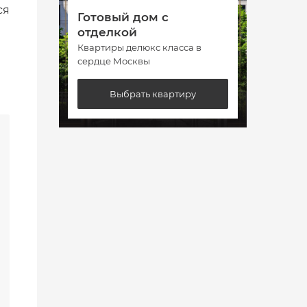
ся
Готовый дом с
Гото
отделкой
отде
Квартиры делюкс класса в
Кварт
сердце Москвы
сердц
Выбрать квартиру