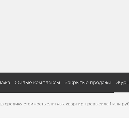
дажа
Жилые комплексы
Закрытые продажи
Журн
да средняя стоимость элитных квартир превысила 1 млн руб