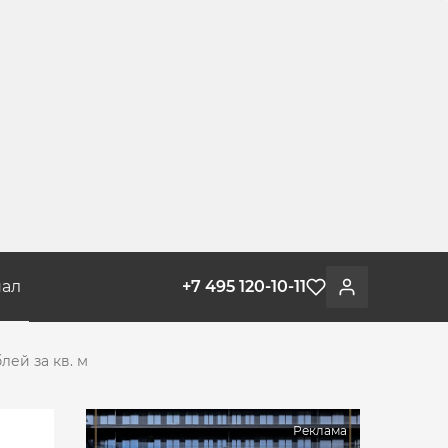
ал
+7 495 120-10-11
Избранное
Войти
лей за кв. м
Реклама