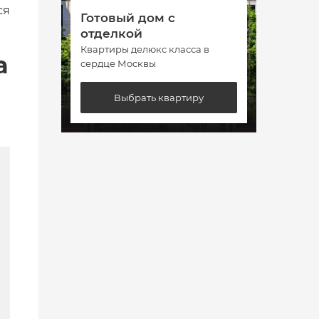
ся
Готовый дом с
Гото
отделкой
отде
Квартиры делюкс класса в
Кварт
а
сердце Москвы
сердц
Выбрать квартиру