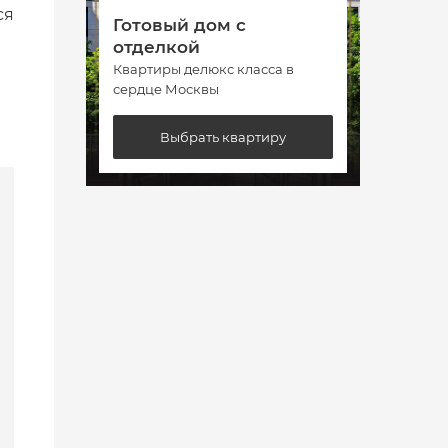
ся
Готовый дом с
Гото
отделкой
отде
Квартиры делюкс класса в
Кварт
сердце Москвы
сердц
Выбрать квартиру