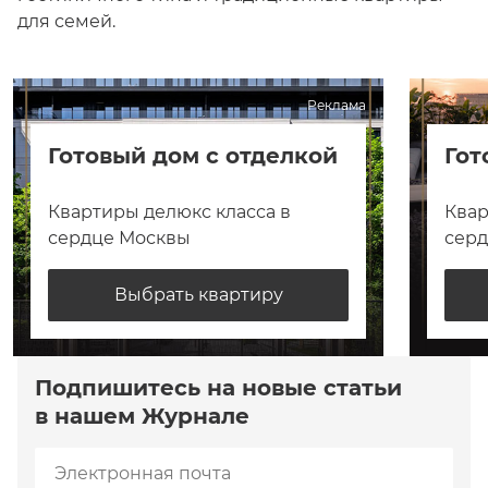
для семей.
Реклама
Готовый дом с отделкой
Гот
Квартиры делюкс класса в
Квар
сердце Москвы
сер
Выбрать квартиру
Подпишитесь на новые статьи
в нашем Журнале