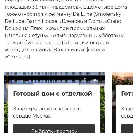
площадью 3,5 млн «квадратов». Еще четыре дома
тоже относятся к сегменту De Luxe (Smolensky
De Luxe, Barrin House,
«Кленовый Dom»
, «Grand
Deluxe на Плющихе»), три премиальных
(«Долина Сетунь», «Алые Паруса» и «Суббота») и
четыре бизнес-класса («Лосиный остров»,
«Сердце Столицы», «Соколиный форт» и
«Символ»).
Реклама
Готовый дом с отделкой
Гот
Квартиры делюкс класса в
Квар
сердце Москвы
сер
Выбрать квартиру