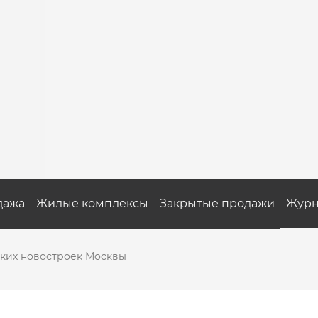
дажа
Жилые комплексы
Закрытые продажи
Журн
оких новостроек Москвы