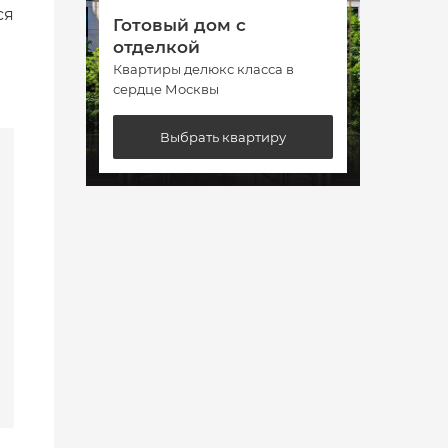
ся
Готовый дом с
Гото
отделкой
отде
Квартиры делюкс класса в
Кварт
сердце Москвы
сердц
Выбрать квартиру