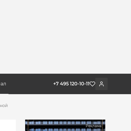
ал
+7 495 120-10-11
Избранное
Войти
жной
Реклама