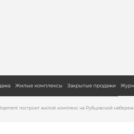
дажа
Жилые комплексы
Закрытые продажи
Журн
elopment построит жилой комплекс на Рубцовской набере