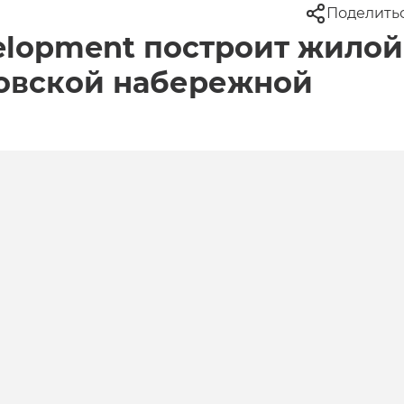
Поделить
elopment построит жилой
овской набережной