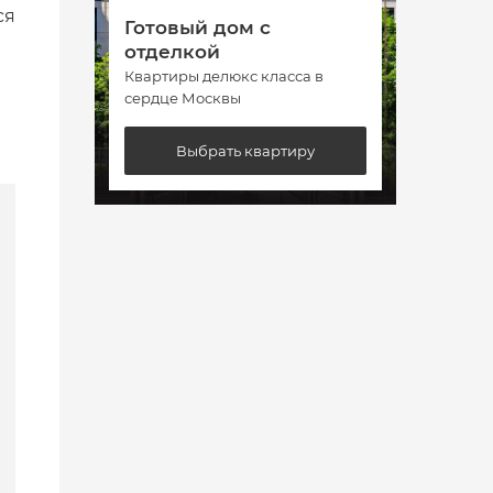
ся
Готовый дом с
Гото
отделкой
отде
Квартиры делюкс класса в
Кварт
сердце Москвы
сердц
Выбрать квартиру