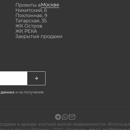
Москве
Проекты в
Никитский, 6
Поклонная, 9
Татарская, 35
ЖК Остров
ЖК РЕКА
Закрытые продажи
х данных
и на получение
 продаже и аренде элитной жилой недвижимости. Используя
альных данных
Elitnoe.ru. ООО «Элитное», email: ask@elitn