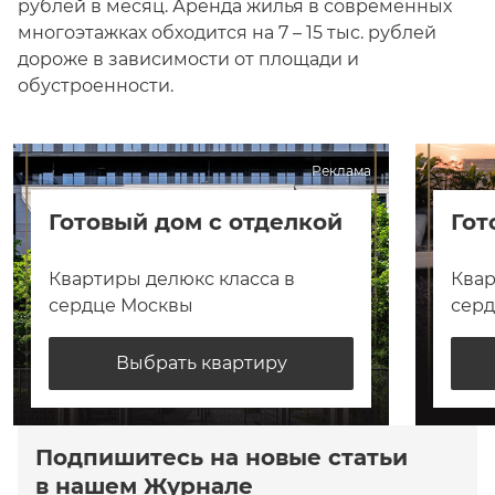
рублей в месяц. Аренда жилья в современных
многоэтажках обходится на 7 – 15 тыс. рублей
дороже в зависимости от площади и
обустроенности.
Реклама
Готовый дом с отделкой
Гот
Квартиры делюкс класса в
Квар
сердце Москвы
сер
Выбрать квартиру
Подпишитесь на новые статьи
в нашем Журнале