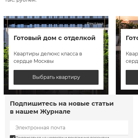
Реклама
Готовый дом с отделкой
Гот
Квартиры делюкс класса в
Квар
сердце Москвы
сер
Выбрать квартиру
Подпишитесь на новые статьи
в нашем Журнале
Подписаться на новости и рекламные рассылки