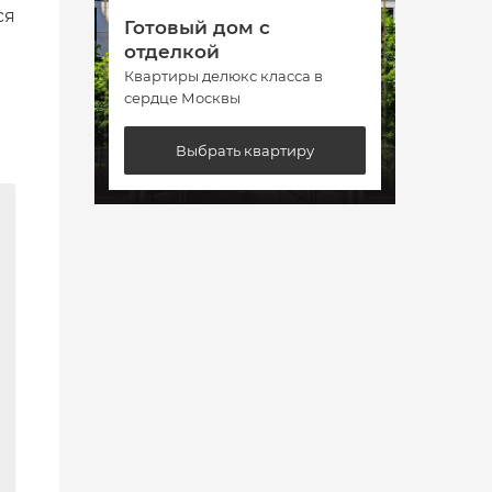
ся
Готовый дом с
Гото
отделкой
отде
Квартиры делюкс класса в
Кварт
сердце Москвы
сердц
Выбрать квартиру