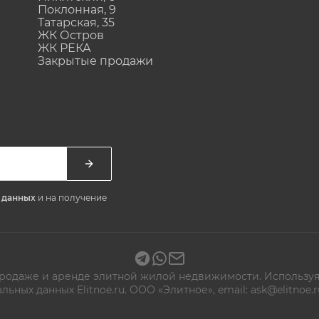
Поклонная, 9
Татарская, 35
ЖК Остров
ЖК РЕКА
Закрытые продажи
х данных
и на получение
 продаже и аренде элитной жилой недвижимости. Используя
альных данных
Elitnoe.ru. ООО «Элитное», email: ask@elitn