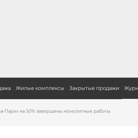
дажа
Жилые комплексы
Закрытые продажи
Журн
ра-Парк» на 50% завершены монолитные работы