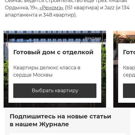
Сейчас ведется строительство еще трех: «Малая
Ордынка, 19»,
«Реномэ»
(151 квартира) и Jazz (и 134
апартамента и 348 квартир).
Реклама
Готовый дом с отделкой
Гот
Квартиры делюкс класса в
Квар
сердце Москвы
сер
Выбрать квартиру
Подпишитесь на новые статьи
в нашем Журнале