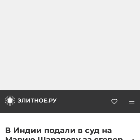
Избранн
В Индии подали в суд на
Марию Шарапову за сговор