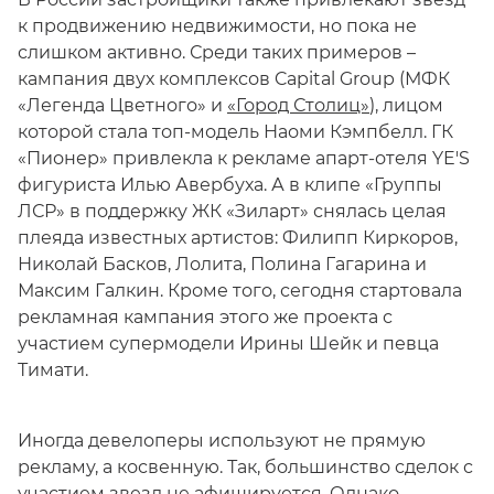
к продвижению недвижимости, но пока не
слишком активно. Среди таких примеров –
кампания двух комплексов Capital Group (МФК
«Легенда Цветного» и
«Город Столиц»
), лицом
которой стала топ-модель Наоми Кэмпбелл. ГК
«Пионер» привлекла к рекламе апарт-отеля YE'S
фигуриста Илью Авербуха. А в клипе «Группы
ЛСР» в поддержку ЖК «Зиларт» снялась целая
плеяда известных артистов: Филипп Киркоров,
Николай Басков, Лолита, Полина Гагарина и
Максим Галкин. Кроме того, сегодня стартовала
рекламная кампания этого же проекта с
участием супермодели Ирины Шейк и певца
Тимати.
Иногда девелоперы используют не прямую
рекламу, а косвенную. Так, большинство сделок с
участием звезд не афишируется. Однако