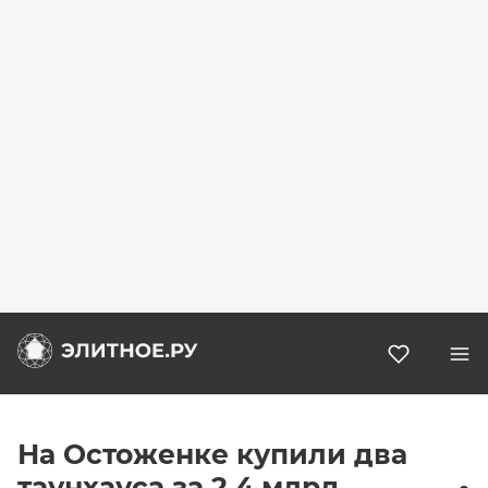
Избранн
На Остоженке купили два
таунхауса за 2,4 млрд