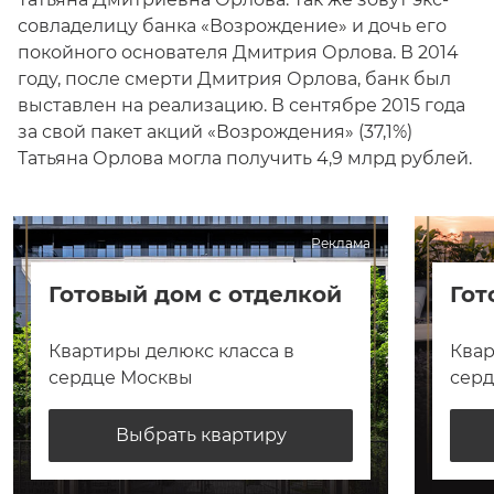
совладелицу банка «Возрождение» и дочь его
покойного основателя Дмитрия Орлова. В 2014
году, после смерти Дмитрия Орлова, банк был
выставлен на реализацию. В сентябре 2015 года
за свой пакет акций «Возрождения» (37,1%)
Татьяна Орлова могла получить 4,9 млрд рублей.
Реклама
Готовый дом с отделкой
Гот
Квартиры делюкс класса в
Квар
сердце Москвы
сер
Выбрать квартиру