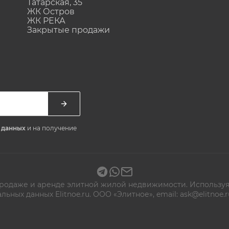
Татарская, 35
ЖК Остров
ЖК РЕКА
Закрытые продажи
х данных
и на получение
 продаже и аренде элитной жилой недвижимости. Используя
альных данных
Elitnoe.ru. ООО «Элитное», email: ask@elitn