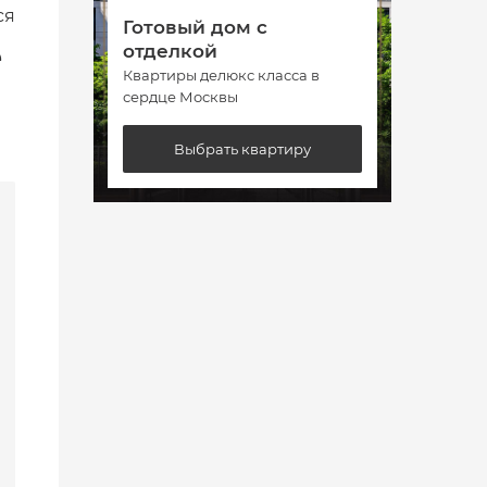
ся
Готовый дом с
Гото
е
отделкой
отде
Квартиры делюкс класса в
Кварт
сердце Москвы
сердц
Выбрать квартиру