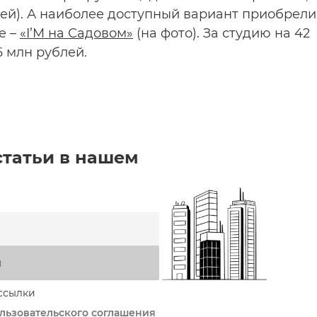
лей). А наиболее доступный вариант приобрели
е –
«I’M на Садовом»
(на фото). За студию на 42
6 млн рублей.
статьи в нашем
я
ссылки
льзовательского соглашения