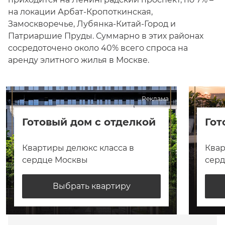
на локации Арбат-Кропоткинская,
Замоскворечье, Лубянка-Китай-Город и
Патриаршие Пруды. Суммарно в этих районах
сосредоточено около 40% всего спроса на
аренду элитного жилья в Москве.
Реклама
Готовый дом с отделкой
Гот
Квартиры делюкс класса в
Квар
сердце Москвы
сер
Выбрать квартиру