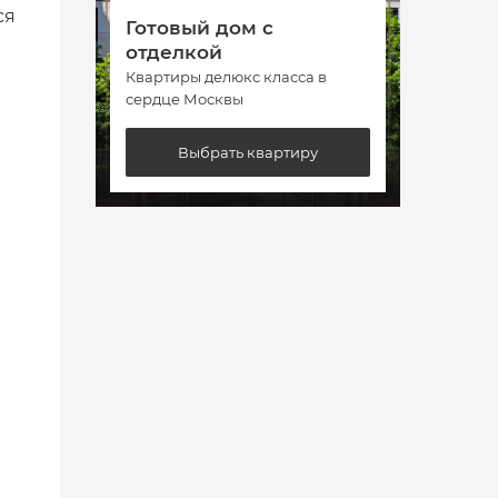
ся
Готовый дом с
Гото
отделкой
отде
Квартиры делюкс класса в
Кварт
сердце Москвы
сердц
Выбрать квартиру