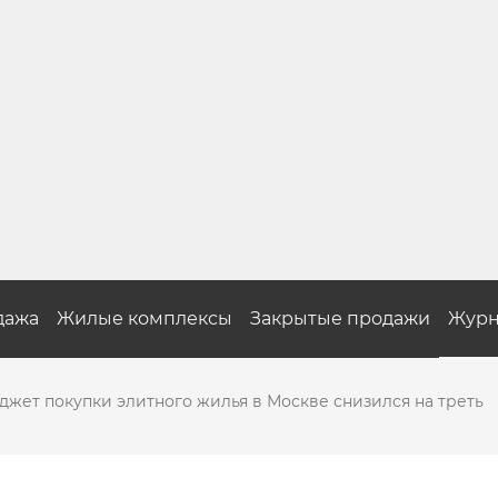
дажа
Жилые комплексы
Закрытые продажи
Журн
джет покупки элитного жилья в Москве снизился на треть