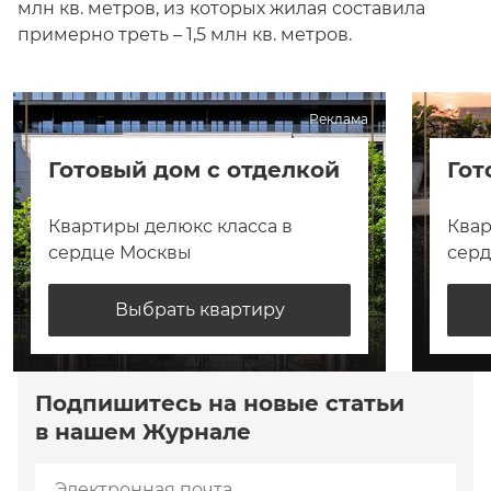
млн кв. метров, из которых жилая составила
примерно треть – 1,5 млн кв. метров.
Реклама
Готовый дом с отделкой
Гот
Квартиры делюкс класса в
Квар
сердце Москвы
сер
Выбрать квартиру
Подпишитесь на новые статьи
в нашем Журнале