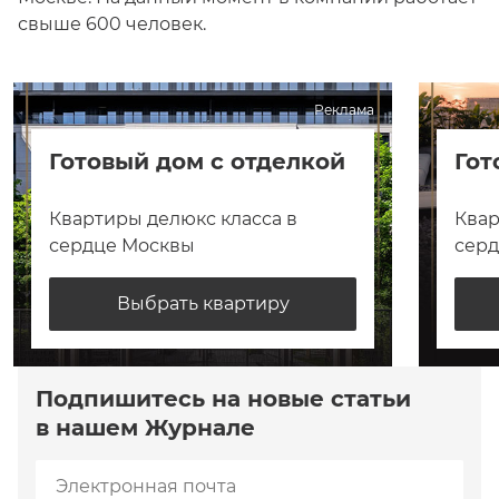
свыше 600 человек.
Реклама
Готовый дом с отделкой
Гот
Квартиры делюкс класса в
Квар
сердце Москвы
сер
Выбрать квартиру
Подпишитесь на новые статьи
в нашем Журнале