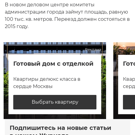
В новом деловом центре комитеты
администрации города займут площадь, равную
100 тыс. кв. метров. Переезд должен состояться в
2015 году.
Реклама
Готовый дом с отделкой
Гот
Квартиры делюкс класса в
Квар
сердце Москвы
сер
Выбрать квартиру
Подпишитесь на новые статьи