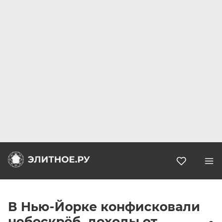
Избранн
В Нью-Йорке конфисковали
небоскрёб, доходы от