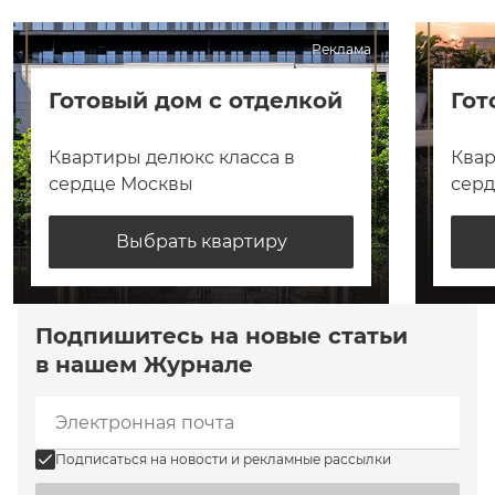
Реклама
Готовый дом с отделкой
Гот
Квартиры делюкс класса в
Квар
сердце Москвы
сер
Выбрать квартиру
Подпишитесь на новые статьи
в нашем Журнале
Подписаться на новости и рекламные рассылки