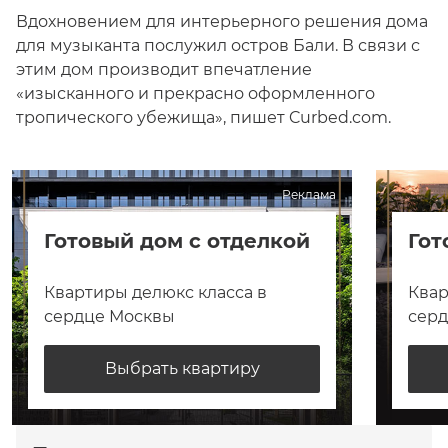
Вдохновением для интерьерного решения дома
для музыканта послужил остров Бали. В связи с
этим дом производит впечатление
«изысканного и прекрасно оформленного
тропического убежища», пишет Curbed.com.
Реклама
Готовый дом с отделкой
Гот
Квартиры делюкс класса в
Квар
сердце Москвы
сер
Выбрать квартиру