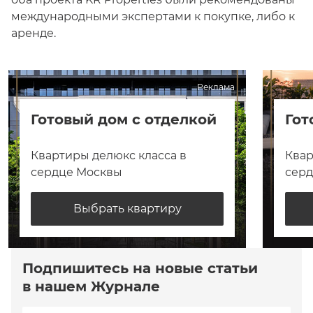
международными экспертами к покупке, либо к
аренде.
Реклама
Готовый дом с отделкой
Гот
Квартиры делюкс класса в
Квар
сердце Москвы
сер
Выбрать квартиру
Подпишитесь на новые статьи
в нашем Журнале